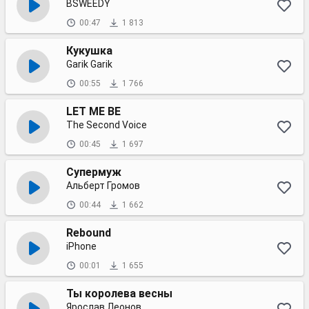
BSWEEDY
00:47
1 813
Кукушка
Garik Garik
00:55
1 766
LET ME BE
The Second Voice
00:45
1 697
Супермуж
Альберт Громов
00:44
1 662
Rebound
iPhone
00:01
1 655
Ты королева весны
Ярослав Леонов