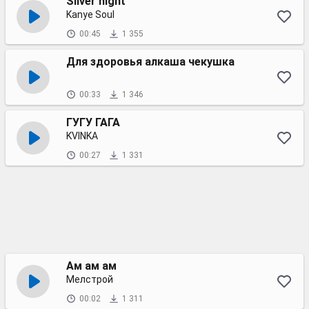
Silver night
Kanye Soul
00:45
1 355
Для здоровья алкаша чекушка
00:33
1 346
ГУГУ ГАГА
KVINKA
00:27
1 331
Ам ам ам
Мелстрой
00:02
1 311