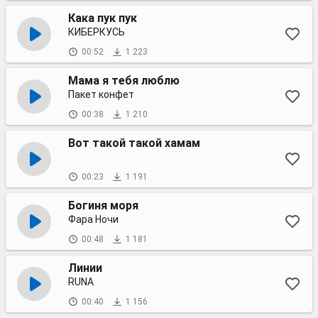
Кака пук пук
КИБЕРКУСЬ
00:52
1 223
Мама я тебя люблю
Пакет конфет
00:38
1 210
Вот такой такой хамам
00:23
1 191
Богиня моря
Фара Ночи
00:48
1 181
Линии
RUNA
00:40
1 156