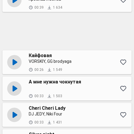
00:39
1 634
Кайфовая
VORSKIY, GG brodyaga
00:26
1 549
А мне нужна чокнутая
00:33
1 503
Cheri Cheri Lady
DJ JEDY, Niki Four
00:33
1 431