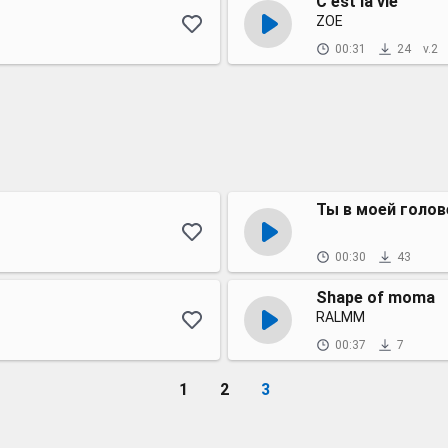
C'est la vie
ZOE
00:31
24
v.2
Ты в моей голов
00:30
43
Shape of moma
RALMM
00:37
7
1
2
3