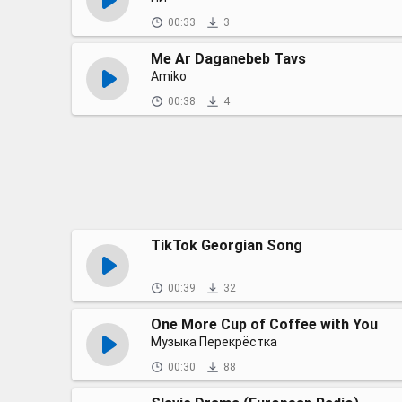
00:33
3
Me Ar Daganebeb Tavs
Amiko
00:38
4
TikTok Georgian Song
00:39
32
One More Cup of Coffee with You
Музыка Перекрёстка
00:30
88