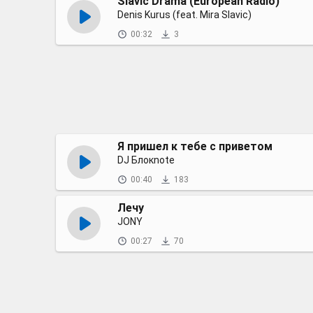
Slavic Drama (European Radio)
Denis Kurus (feat. Mira Slavic)
00:32
3
Я пришел к тебе с приветом
DJ Блокnote
00:40
183
Лечу
JONY
00:27
70