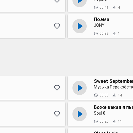
00:41
4
Поэма
JONY
00:39
1
Sweet Septembe
Музыка Перекрёст
00:33
14
Боже какая я пь
Soul 8
00:20
11