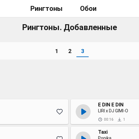
Рингтоны
Обои
Рингтоны. Добавленные
1
2
3
E DIN E DIN
LIRI x DJ GIMI-O
00:16
1
Taxi
Popika