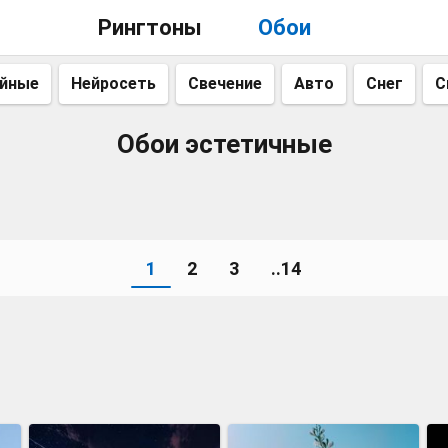
Рингтоны
Обои
айные
Нейросеть
Свечение
Авто
Снег
С
Обои эстетичные
1
2
3
..14