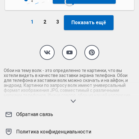
1
2
3
Показать ещё
Обои на тему волк - это определенно те картинки, что вы
хотели видеть в качестве заставки экрана телефона. Обои
для телефона и заставки волк можно скачать и на айфон, и
андроид. Картинки по запросу волк имеют универсальный
формат изображения JPG, совместимый с различными
марками телефонов. Иначе говоря, обои из нашей коллекции
высокого качества подойдут как заставка под любой телефон
вне зависимости от операционной системы - картинки для
айфона и андроида в равной степени. Вам однозначно
Обратная связь
понравятся обои волки, если вы залипаете в смартфоне на
такие заставки, как волк. Картинки на телефон волк
тщательно отобраны по качеству и добавлены в
тематические коллекции. Наши заставки будут красочно,
Политика конфиденциальности
ярко, сочно выглядеть и займут в телефоне совсем немного