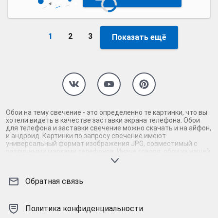
1
2
3
Показать ещё
Обои на тему свечение - это определенно те картинки, что вы
хотели видеть в качестве заставки экрана телефона. Обои
для телефона и заставки свечение можно скачать и на айфон,
и андроид. Картинки по запросу свечение имеют
универсальный формат изображения JPG, совместимый с
различными марками телефонов. Иначе говоря, обои из нашей
коллекции высокого качества подойдут как заставка под
любой телефон вне зависимости от операционной системы -
картинки для айфона и андроида в равной степени. Вам
Обратная связь
однозначно понравятся обои, если вы залипаете в смартфоне
на такие заставки, как свечение. Картинки на телефон
свечение тщательно отобраны по качеству и добавлены в
тематические коллекции. Наши заставки будут красочно,
Политика конфиденциальности
ярко, сочно выглядеть и займут в телефоне совсем немного