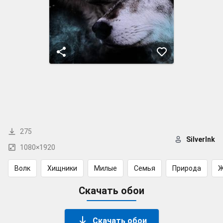
275
SilverInk
1080×1920
Волк
Хищники
Милые
Семья
Природа
Ж
Скачать обои
Скачать обои