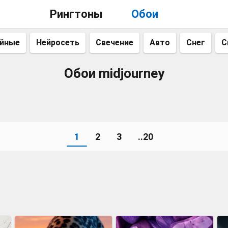
Рингтоны
Обои
айные
Нейросеть
Свечение
Авто
Снег
С
Обои midjourney
1
2
3
..20