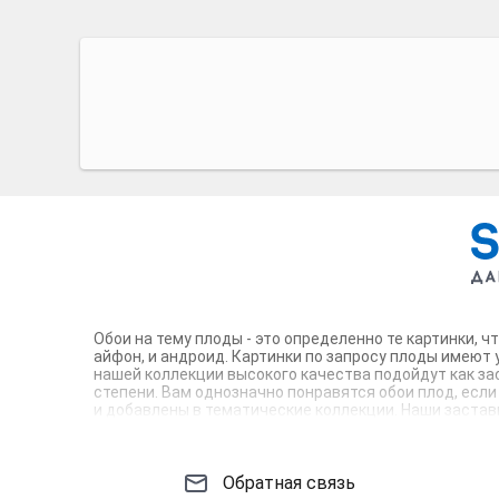
Обои на тему плоды - это определенно те картинки, 
айфон, и андроид. Картинки по запросу плоды имеют
нашей коллекции высокого качества подойдут как за
степени. Вам однозначно понравятся обои плод, если
и добавлены в тематические коллекции. Наши заставк
обоев в стиле плоды и выбирайте идеальные фоны дл
Обратная связь