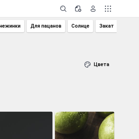
нежинки
Для пацанов
Солнце
Закат
Небо
Цвета