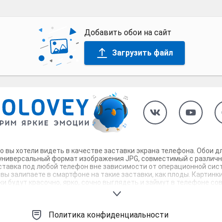
Добавить обои на сайт
Загрузить файл
что вы хотели видеть в качестве заставки экрана телефона. Обои 
 универсальный формат изображения JPG, совместимый с различн
ставка под любой телефон вне зависимости от операционной сист
 вы залипаете в смартфоне на такие заставки, как плоды. Картин
и будут красочно, ярко, сочно выглядеть и займут в телефоне с
я заставки своего телефона!
Политика конфиденциальности