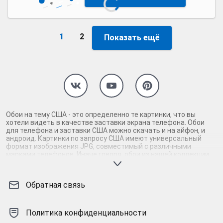
1
2
Показать ещё
Обои на тему США - это определенно те картинки, что вы
хотели видеть в качестве заставки экрана телефона. Обои
для телефона и заставки США можно скачать и на айфон, и
андроид. Картинки по запросу США имеют универсальный
формат изображения JPG, совместимый с различными
марками телефонов. Иначе говоря, обои из нашей коллекции
высокого качества подойдут как заставка под любой телефон
вне зависимости от операционной системы - картинки для
айфона и андроида в равной степени. Вам однозначно
Обратная связь
понравятся обои, если вы залипаете в смартфоне на такие
заставки, как США. Картинки на телефон США тщательно
отобраны по качеству и добавлены в тематические
коллекции. Наши заставки будут красочно, ярко, сочно
Политика конфиденциальности
выглядеть и займут в телефоне совсем немного памяти.