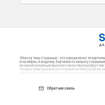
Обои на тему страшные - это определенно те картинк
и на айфон, и андроид. Картинки по запросу страшн
из нашей коллекции высокого качества подойдут как
степени. Вам однозначно понравятся обои, если вы 
качеству и добавлены в тематические коллекции. Наш
подборку обоев в стиле страшные и выбирайте идеал
Обратная связь