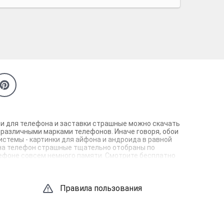
бои для телефона и заставки страшные можно скачать
 различными марками телефонов. Иначе говоря, обои
истемы - картинки для айфона и андроида в равной
и на телефон страшные тщательно отобраны по
елефоне совсем немного памяти. Смотрите бесплатно
Правила пользования