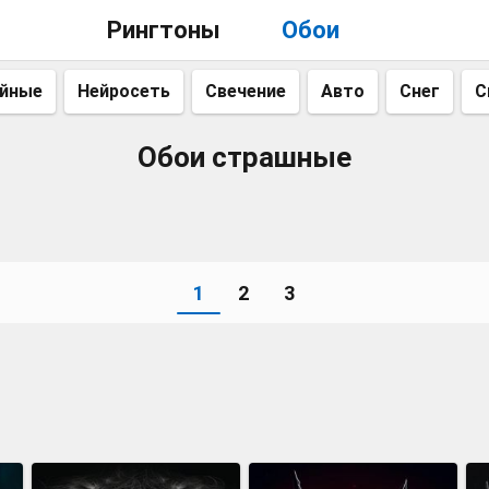
Рингтоны
Обои
айные
Нейросеть
Свечение
Авто
Снег
С
Обои страшные
1
2
3