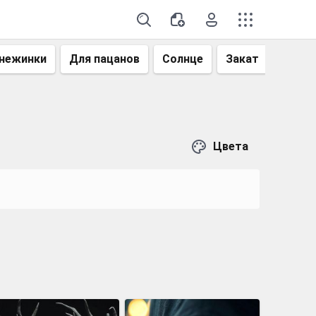
нежинки
Для пацанов
Солнце
Закат
Небо
Цвета