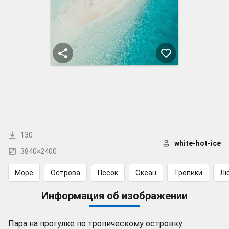
130
white-hot-ice
3840×2400
Море
Острова
Песок
Океан
Тропики
Л
Информация об изображении
Пара на прогулке по тропическому островку.