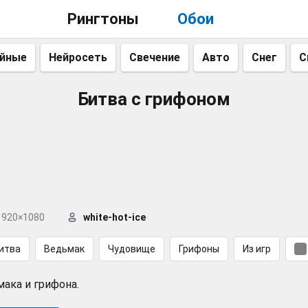
Рингтоны
Обои
айные
Нейросеть
Свечение
Авто
Снег
С
Битва с грифоном
1920×1080
white-hot-ice
итва
Ведьмак
Чудовище
Грифоны
Из игр
ака и грифона.