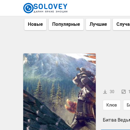
Новые
Популярные
Лучшие
Случ
30
Клюв
Б
Битва Ведьм