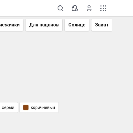
нежинки
Для пацанов
Солнце
Закат
Небо
серый
коричневый