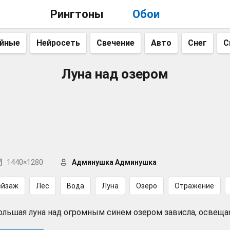
Рингтоны
Обои
айные
Нейросеть
Свечение
Авто
Снег
С
Луна над озером
1440×1280
Админушка Админушка
ейзаж
Лес
Вода
Луна
Озеро
Отражение
ольшая луна над огромным синем озером зависла, освеща