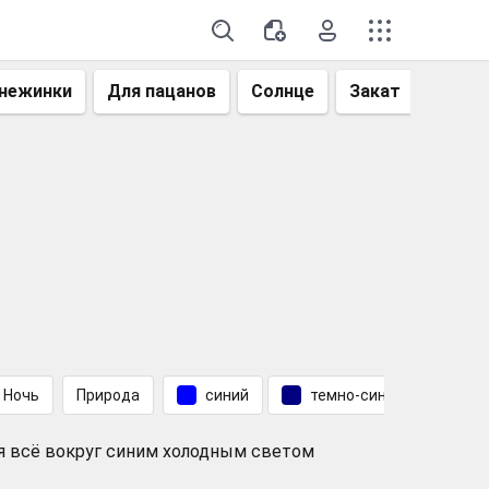
нежинки
Для пацанов
Солнце
Закат
Небо
Ночь
Природа
синий
темно-синий
я всё вокруг синим холодным светом