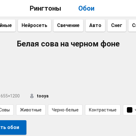
Рингтоны
Обои
айные
Нейросеть
Свечение
Авто
Снег
С
Белая сова на черном фоне
655×1200
tooya
Совы
Животные
Черно-белые
Контрастные
ть обои