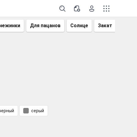
нежинки
Для пацанов
Солнце
Закат
Небо
черный
серый