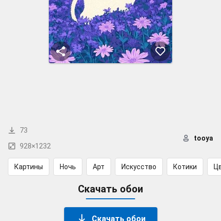
73
tooya
928×1232
Картины
Ночь
Арт
Искусство
Котики
Ц
Скачать обои
Скачать обои