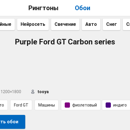
Рингтоны
Обои
айные
Нейросеть
Свечение
Авто
Снег
С
Purple Ford GT Carbon series
1200×1800
tooya
то
Ford GT
Машины
фиолетовый
индиго
ть обои