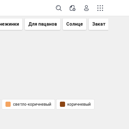
нежинки
Для пацанов
Солнце
Закат
Небо
светло-коричневый
коричневый