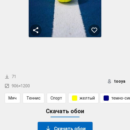
71
tooya
906×1200
Мяч
Теннис
Спорт
желтый
темно-си
Скачать обои
Скачать обои