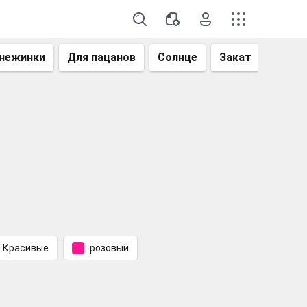
нежинки
Для пацанов
Солнце
Закат
Небо
Красивые
розовый
.