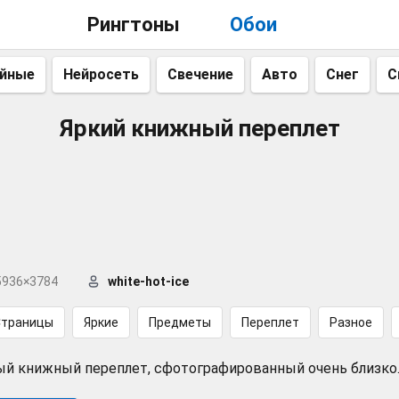
Рингтоны
Обои
айные
Нейросеть
Свечение
Авто
Снег
С
Яркий книжный переплет
5936×3784
white-hot-ice
Страницы
Яркие
Предметы
Переплет
Разное
ый книжный переплет, сфотографированный очень близко