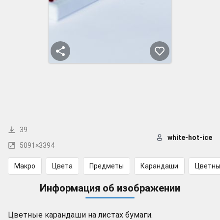
39
white-hot-ice
5091×3394
Макро
Цвета
Предметы
Карандаши
Цветны
Информация об изображении
Цветные карандаши на листах бумаги.