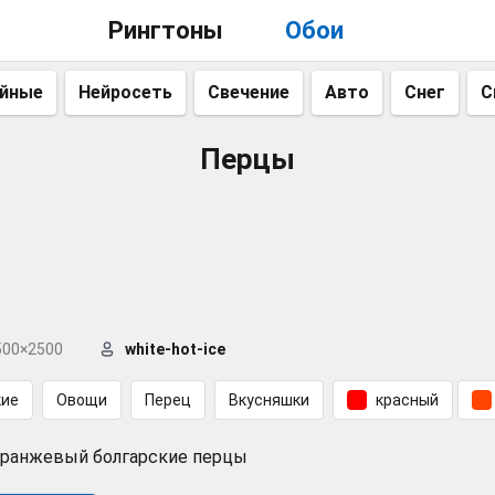
Рингтоны
Обои
айные
Нейросеть
Свечение
Авто
Снег
С
Перцы
500×2500
white-hot-ice
кие
Овощи
Перец
Вкусняшки
красный
оранжевый болгарские перцы