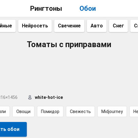
Рингтоны
Обои
айные
Нейросеть
Свечение
Авто
Снег
С
Томаты с приправами
816×1456
white-hot-ice
пли
Овощи
Помидор
Свежесть
Midjourney
Н
ть обои