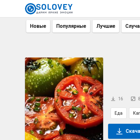
Новые
Популярные
Лучшие
Случ
16
Еда
Ка
Скача