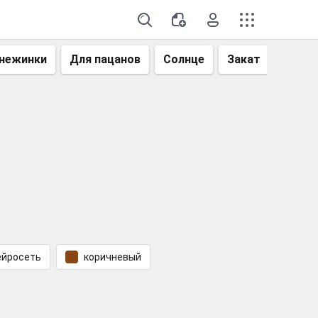
нежинки
Для пацанов
Солнце
Закат
Небо
ейросеть
коричневый