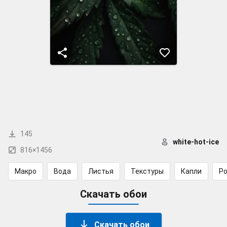
145
white-hot-ice
816×1456
Макро
Вода
Листья
Текстуры
Капли
Р
Скачать обои
Скачать обои