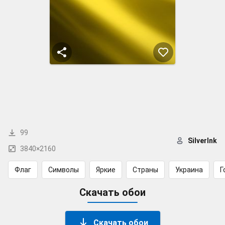
99
SilverInk
3840×2160
Флаг
Символы
Яркие
Страны
Украина
Г
Скачать обои
Скачать обои