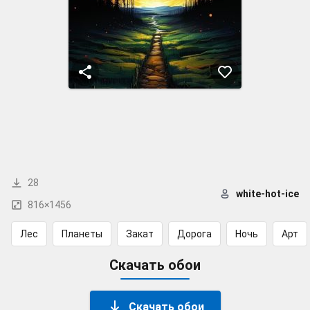
28
white-hot-ice
816×1456
Лес
Планеты
Закат
Дорога
Ночь
Арт
Скачать обои
Скачать обои