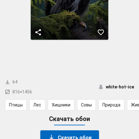
64
white-hot-ice
816×1456
Птицы
Лес
Хищники
Совы
Природа
Жи
Скачать обои
Скачать обои