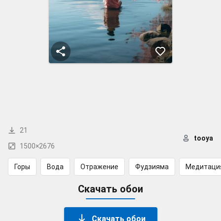
21
tooya
1500×2676
Горы
Вода
Отражение
Фудзияма
Медитаци
Скачать обои
Скачать обои