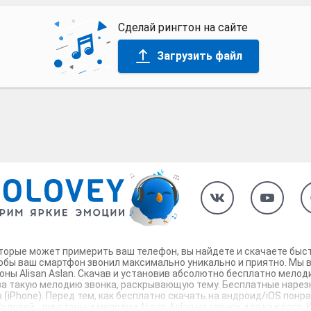
Сделай рингтон на сайте
Загрузить файл
которые может примерить ваш телефон, вы найдете и скачаете быст
тобы ваш смартфон звонил максимально уникально и приятно. Мы в
ны Alisan Aslan. Скачав и установив абсолютно бесплатно мелод
за такую мелодию звонка, раскрывающую тему. Бесплатные нарезки
 (iPhone). Перед тем, как бесплатно скачать на андроид/iOS понр
овей - рингтоны и мелодии Alisan Aslan на звонок для каждого. 