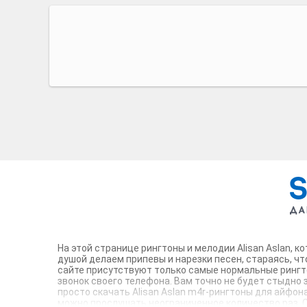
На этой странице рингтоны и мелодии Alisan Aslan, 
душой делаем припевы и нарезки песен, стараясь, ч
сайте присутствуют только самые нормальные рингто
звонок своего телефона. Вам точно не будет стыдно 
просто скачать Alisan Aslan m4r-рингтоны для айфона
можно прослушать неограниченное количество раз. Сол