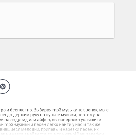
ро и бесплатно. Выбирая mp3 музыку на звонок, мы с
сегда держим руку на пульсе музыки, поэтому на
ии на андроид или айфон, вы наверняка услышите
 mp3-музыки и песен легко найти у нас и так же
авившиеся мелодии, припевы и нарезки песен, их
Как ни назови найдется то, что нужно! Ваш телефон