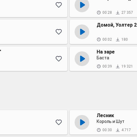
00:28
27 357
Домой, Уолтер 2
00:02
180
"
На заре
Баста
00:39
19 321
Лесник
Король и Шут
00:30
4 717