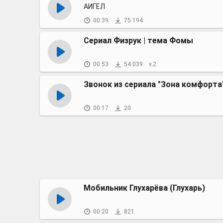
АИГЕЛ
00:39
75 194
Сериал Физрук | тема Фомы
00:53
54 039
v.2
Звонок из сериала "Зона комфорта
00:17
20
Мобильник Глухарёва (Глухарь)
00:20
821