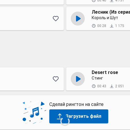
00:40
4 731
Лесник (Из сери
Король и Шут
00:28
1 175
Desert rose
Стинг
00:43
2 051
Сделай рингтон на сайте
Загрузить файл