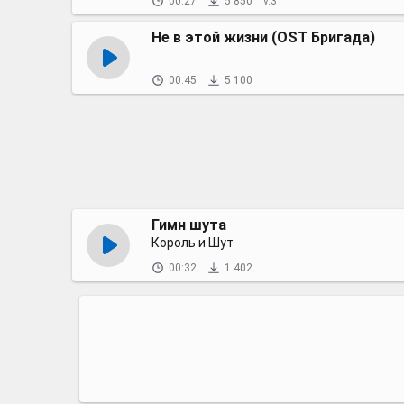
00:27
5 850
v.3
Не в этой жизни (OST Бригада)
00:45
5 100
Гимн шута
Король и Шут
00:32
1 402