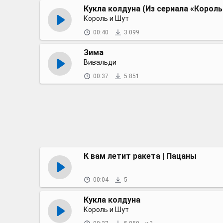
Кукла колдуна (Из сериала «Король
Король и Шут
00:40
3 099
Зима
Вивальди
00:37
5 851
К вам летит ракета | Пацаны
00:04
5
Кукла колдуна
Король и Шут