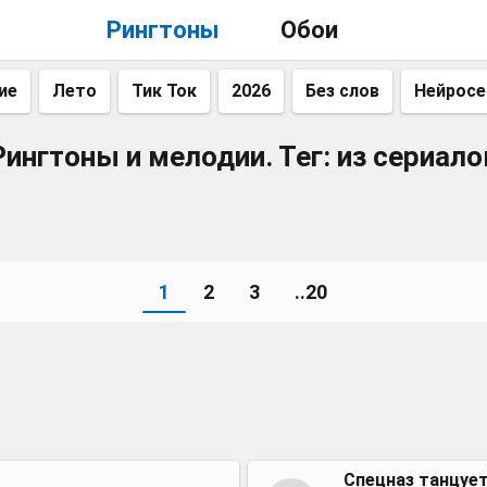
Рингтоны
Обои
ие
Лето
Тик Ток
2026
Без слов
Нейросе
Рингтоны и мелодии. Тег: из сериало
1
2
3
..20
Спецназ танцуе