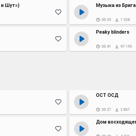
 и Шут»)
Музыка из Бриг
00:39
1 928
Peaky blinders
00:41
97 195
ОСТ ОСД
00:27
2 867
Дом восходящег