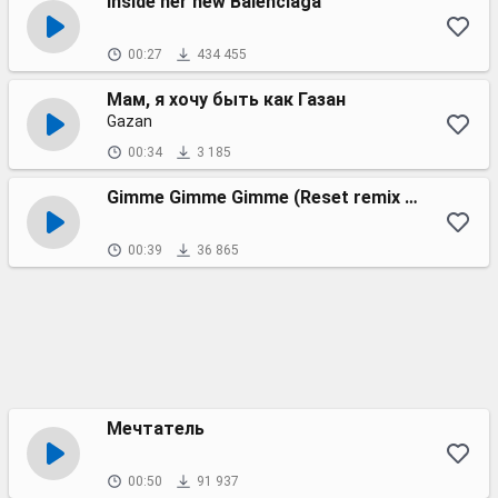
Inside her new Balenciaga
00:27
434 455
Мам, я хочу быть как Газан
Gazan
00:34
3 185
Gimme Gimme Gimme (Reset remix bass) Tiktok version
00:39
36 865
Мечтатель
00:50
91 937