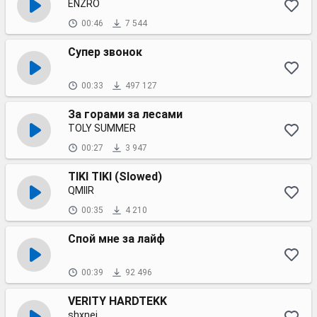
ENZRO
00:46
7 544
Супер звонок
00:33
497 127
За горами за лесами
TOLY SUMMER
00:27
3 947
TIKI TIKI (Slowed)
QMIIR
00:35
4 210
Спой мне за лайф
00:39
92 496
VERITY HARDTEKK
shxnei