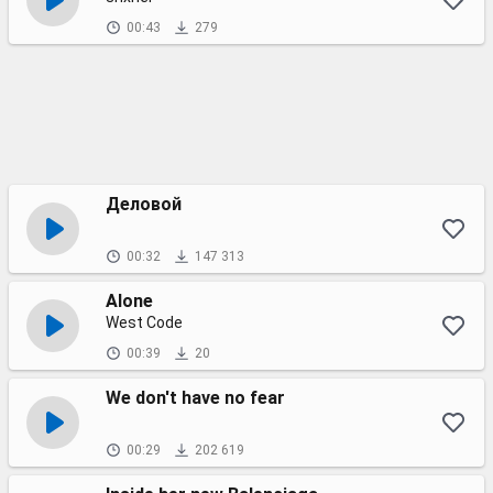
00:43
279
Деловой
00:32
147 313
Alone
West Code
00:39
20
We don't have no fear
00:29
202 619