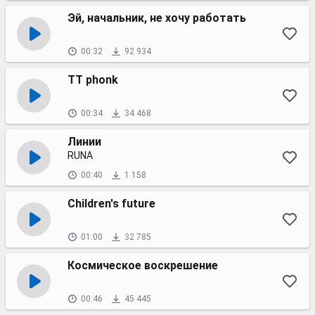
Эй, начальник, не хочу работать
00:32
92 934
TT phonk
00:34
34 468
Линии
RUNA
00:40
1 158
Children's future
01:00
32 785
Космическое воскрешение
00:46
45 445