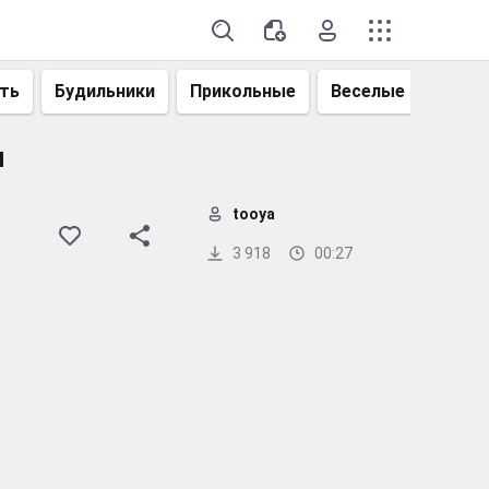
ть
Будильники
Прикольные
Веселые
Смеш
и
tooya
3 918
00:27