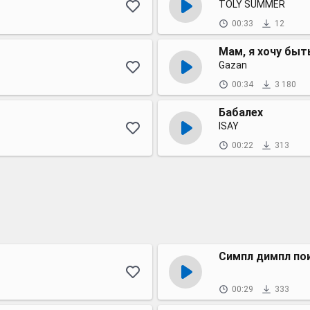
TOLY SUMMER
00:33
12
Мам, я хочу быт
Gazan
00:34
3 180
Бабалех
ISAY
00:22
313
Симпл димпл по
00:29
333