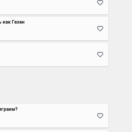
ь как Газан
играем?