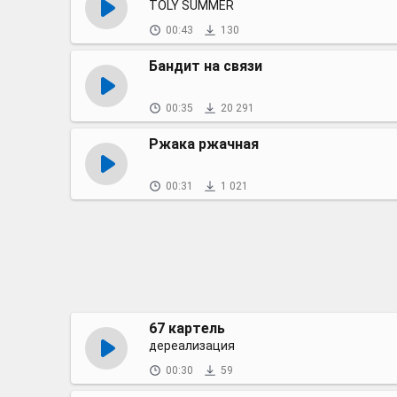
TOLY SUMMER
00:43
130
Бандит на связи
00:35
20 291
Ржака ржачная
00:31
1 021
67 картель
дереализация
00:30
59