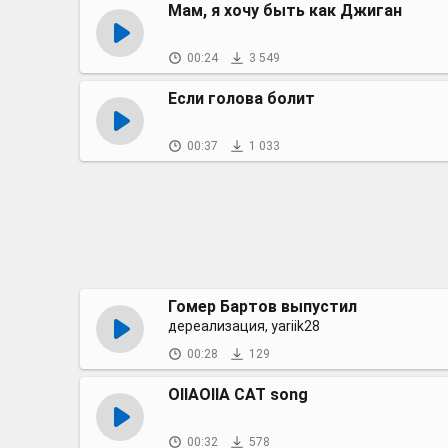
Мам, я хочу быть как Джиган
00:24
3 549
Если голова болит
00:37
1 033
Гомер Бартов выпустил
дереализация, yariik28
00:28
129
OIIAOIIA CAT song
00:32
578