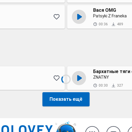
Вася OMG
Patsyki Z Franeka
00:36
489
Бархатные тяги
ZNATNY
00:30
327
Показать ещё