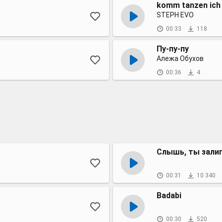
komm tanzen ich w
STEPH EVO
00:33
118
Пу-пу-пу
Алежа Обухов
00:36
4
Слышь, ты залип
00:31
10 340
Badabi
00:30
520