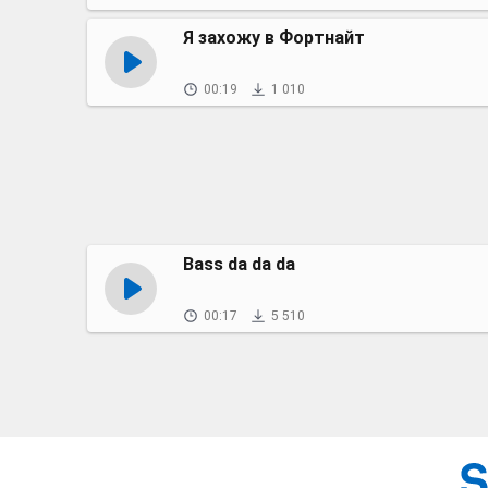
Я захожу в Фортнайт
00:19
1 010
Bass da da da
00:17
5 510