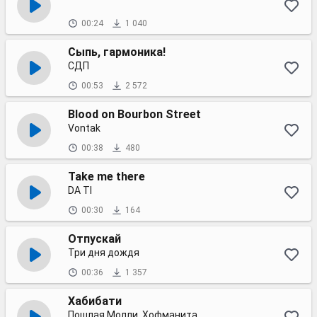
00:24
1 040
Сыпь, гармоника!
СДП
00:53
2 572
Blood on Bourbon Street
Vontak
00:38
480
Take me there
DA TI
00:30
164
Отпускай
Три дня дождя
00:36
1 357
Хабибати
Пошлая Молли, Хофманита