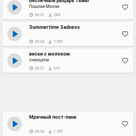
Беспечный рыцарь тьмы
Пошлая Молли
00:31
284
Summertime Sadness
00:34
1 587
виски с молоком
снялцепи
00:27
537
Мрачный пост-панк
00:26
1 207