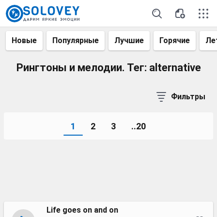
Новые
Популярные
Лучшие
Горячие
Ле
Рингтоны и мелодии. Тег: alternative
Фильтры
1
2
3
..20
Life goes on and on