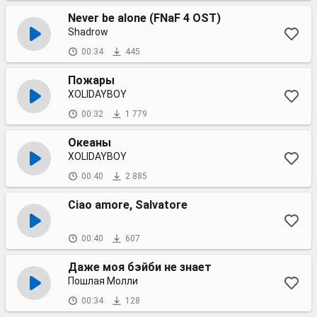
Never be alone (FNaF 4 OST)
Shadrow
00:34
445
Пожары
XOLIDAYBOY
00:32
1 779
Океаны
XOLIDAYBOY
00:40
2 885
Ciao amore, Salvatore
00:40
607
Даже моя бэйби не знает
Пошлая Молли
00:34
128