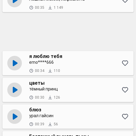
00:35
1 149
я люблю тебя
emo****666
00:34
110
цветы
тёмный принц
00:30
126
блюз
урал гайсин
00:39
56