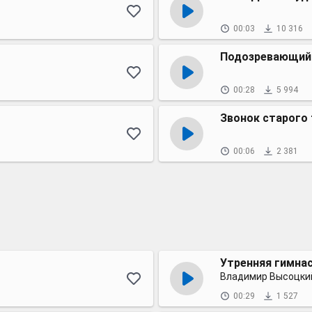
00:03
10 316
Подозревающий
00:28
5 994
Звонок старого
00:06
2 381
Утренняя гимна
Владимир Высоцки
00:29
1 527