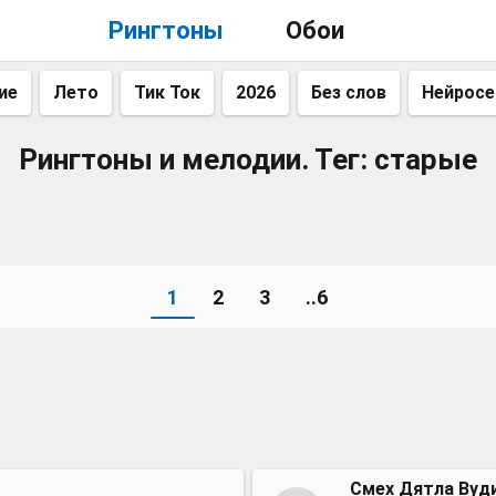
Рингтоны
Обои
ие
Лето
Тик Ток
2026
Без слов
Нейросе
Рингтоны и мелодии. Тег: старые
1
2
3
..6
Смех Дятла Вуд