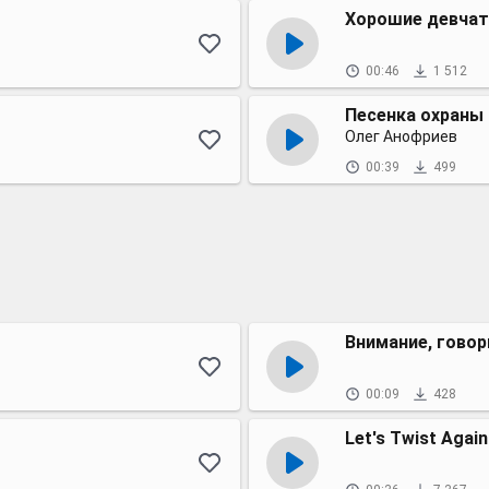
Хорошие девчат
00:46
1 512
Песенка охраны
Олег Анофриев
00:39
499
Внимание, гово
00:09
428
Let's Twist Again