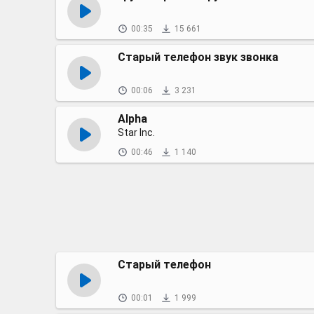
00:35
15 661
Старый телефон звук звонка
00:06
3 231
Alpha
Star Inc.
00:46
1 140
Старый телефон
00:01
1 999