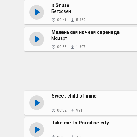
к Элизе
Бетховен
00:41
5 369
Маленькая ночная серенада
Моцарт
00:33
1 307
Sweet child of mine
00:32
991
Take me to Paradise city