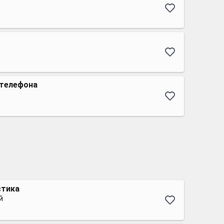
 телефона
стика
й