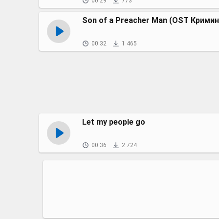
00:29
773
Son of a Preacher Man (OST Крими
00:32
1 465
Let my people go
00:36
2 724