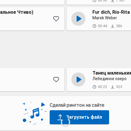
00:36
7 367
нальное Чтиво)
Fur dich, Rio-Rita
Marek Weber
00:44
386
Танец маленьки
Лебединое озеро
00:23
923
Сделай рингтон на сайте
Загрузить файл