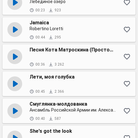
Лебединое озеро
00:23
923
Jamaica
Robertino Loretti
00:44
295
Песня Кота Матроскина (Простоквашино)
00:36
3 262
Лети, моя голубка
00:45
2 366
Смуглянка-молдованка
Ансамбль Российской Армии им. Александрова
00:40
587
She's got the look