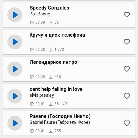
Speedy Gonzales
Pat Boone
00:39
56
Кручу я диск телефона
00:28
1 773
Легендарное интро
00:05
416
cant help falling in love
elvis presley
00:41
88
v.2
Pavane (Господин Никто)
Gabriel Faure (Габриэль Форе)
00:41
755