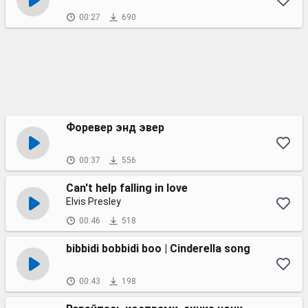
00:27
690
Форевер энд эвер
00:37
556
Can't help falling in love
Elvis Presley
00:46
518
bibbidi bobbidi boo | Cinderella song
00:43
198