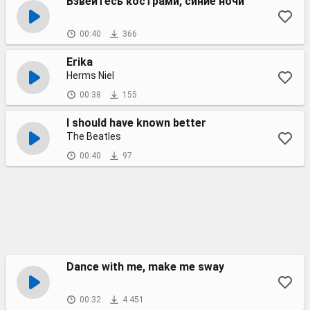
Взвейтесь кострами, синие ночи
00:40
366
Erika
Herms Niel
00:38
155
I should have known better
The Beatles
00:40
97
Dance with me, make me sway
00:32
4 451