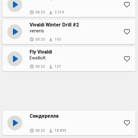
00:33
3 319
Vivaldi Winter Drill #2
veneris
00:33
193
Fly Vivaldi
EwellicK
00:32
127
Синдерелла
00:33
18 899