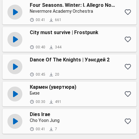
Four Seasons. Winter: I. Allegro Non Molto (Vivaldi)
Nevermore Academy Orchestra
00:41
661
City must survive | Frostpunk
00:40
344
Dance Of The Knights | Уэнсдей 2
00:45
20
Кармен (увертюра)
Бизе
00:30
491
Dies Irae
Cho Yoon Jung
00:41
7