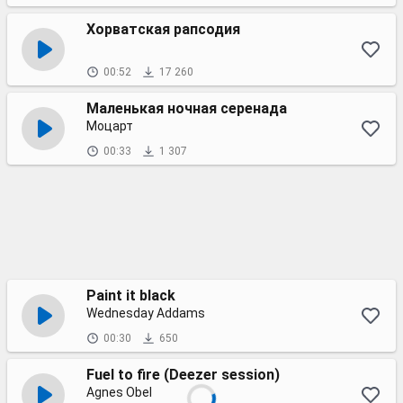
Хорватская рапсодия
00:52
17 260
Маленькая ночная серенада
Моцарт
00:33
1 307
Paint it black
Wednesday Addams
00:30
650
Fuel to fire (Deezer session)
Agnes Obel