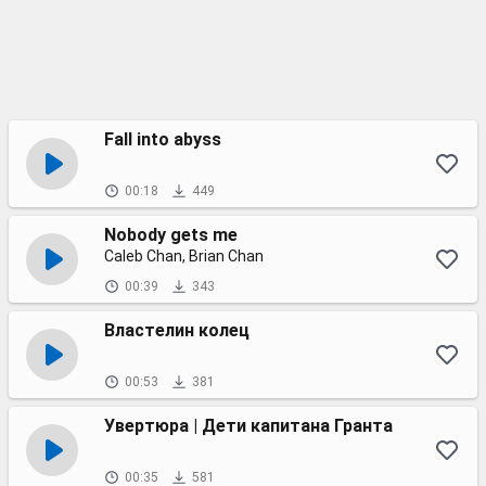
Fall into abyss
00:18
449
Nobody gets me
Caleb Chan, Brian Chan
00:39
343
Властелин колец
00:53
381
Увертюра | Дети капитана Гранта
00:35
581