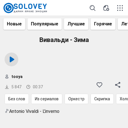
Новые
Популярные
Лучшие
Горячие
Ле
Вивальди - Зима
tooya
5 847
00:37
Без слов
Из сериалов
Оркестр
Скрипка
Хол
Antonio Vivaldi - L'inverno