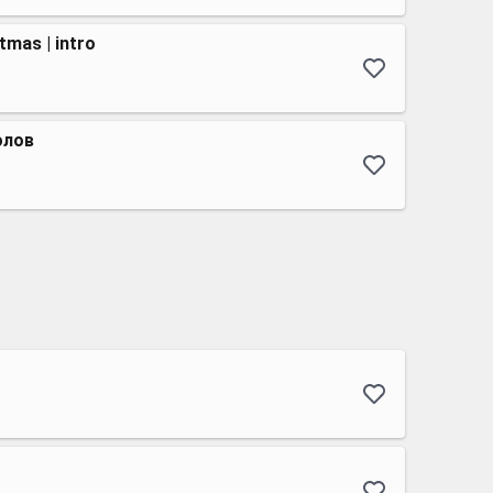
tmas | intro
олов