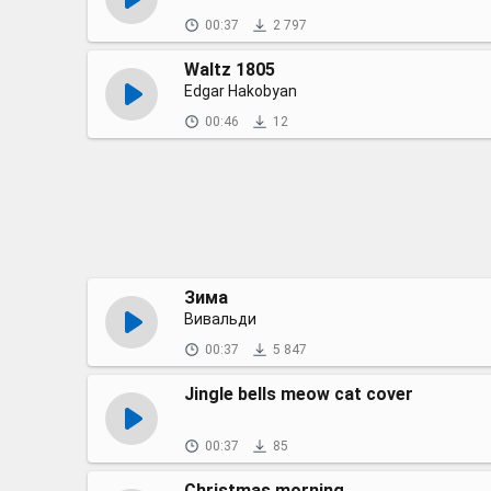
00:37
2 797
Waltz 1805
Edgar Hakobyan
00:46
12
Зима
Вивальди
00:37
5 847
Jingle bells meow cat cover
00:37
85
Christmas morning