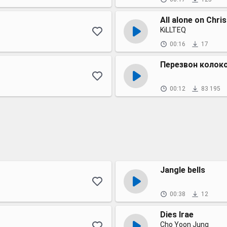
All alone on Chris
KiLLTEQ
00:16
17
Перезвон колок
00:12
83 195
Jangle bells
00:38
12
Dies Irae
Cho Yoon Jung