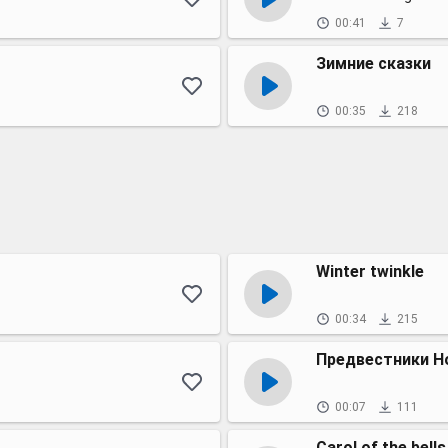
00:41
7
Зимние сказки
00:35
218
Winter twinkle
00:34
215
Предвестники Н
00:07
111
Carol of the bells