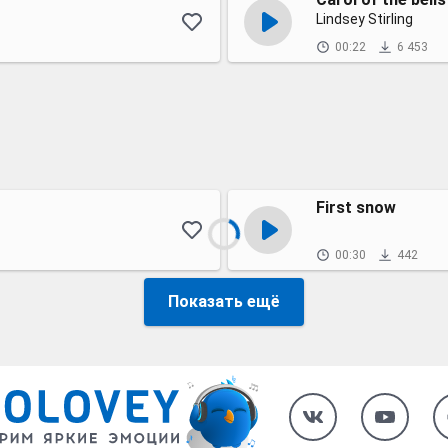
Lindsey Stirling
00:22
6 453
First snow
00:30
442
Показать ещё