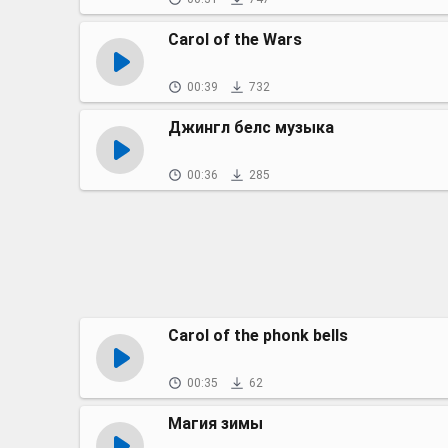
Carol of the Wars
00:39
732
Джингл белс музыка
00:36
285
Carol of the phonk bells
00:35
62
Магия зимы