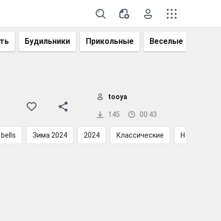
ть
Будильники
Прикольные
Веселые
Смеш
tooya
145
00:43
 bells
Зима 2024
2024
Классические
Новогодние