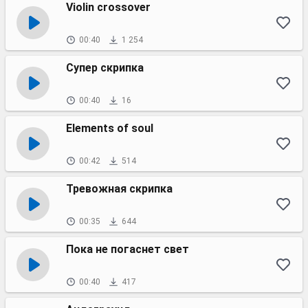
Violin crossover
00:40
1 254
Супер скрипка
00:40
16
Elements of soul
00:42
514
Тревожная скрипка
00:35
644
Пока не погаснет свет
00:40
417