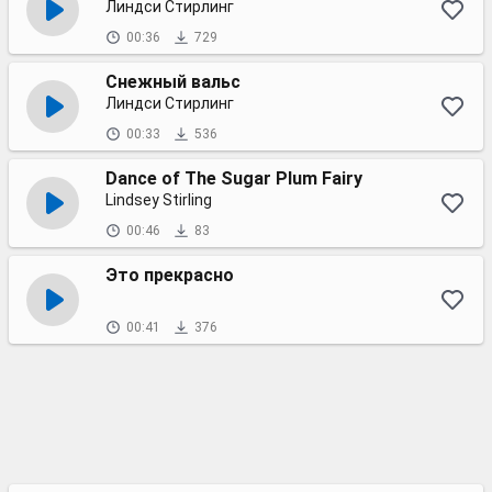
Линдси Стирлинг
00:36
729
Снежный вальс
Линдси Стирлинг
00:33
536
Dance of The Sugar Plum Fairy
Lindsey Stirling
00:46
83
Это прекрасно
00:41
376