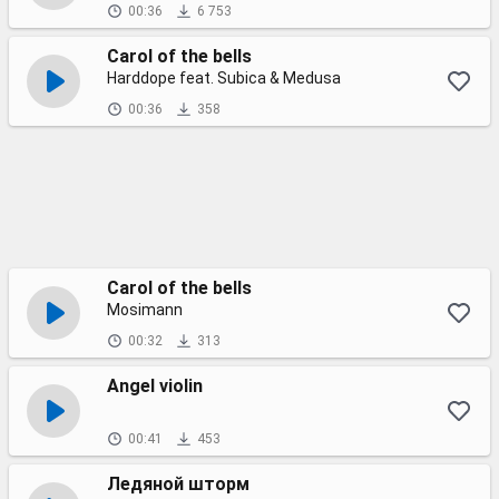
00:36
6 753
Carol of the bells
Harddope feat. Subica & Medusa
00:36
358
Carol of the bells
Mosimann
00:32
313
Angel violin
00:41
453
Ледяной шторм