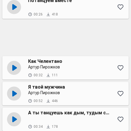
Потанцуем вместе
00:26
418
Как Челентано
Артур Пирожков
00:32
111
Я твой мужчина
Артур Пирожков
00:52
446
А ты танцуешь как дым, тудым сюдым
00:34
178