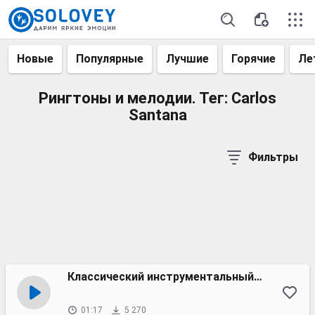
Новые
Популярные
Лучшие
Горячие
Ле
Рингтоны и мелодии. Тег: Carlos
Santana
Фильтры
Классический инструментальный рок 70-х
01:17
5 270