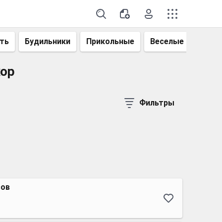
ть
Будильники
Прикольные
Веселые
Смеш
хор
Фильтры
сов