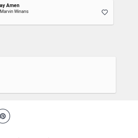
Say Amen
 Marvin Winans