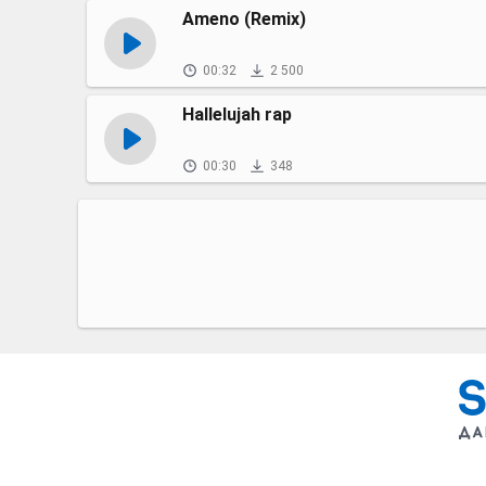
Ameno (Remix)
00:32
2 500
Hallelujah rap
00:30
348