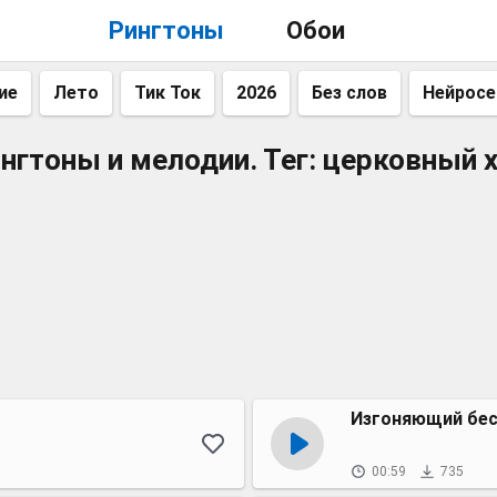
Рингтоны
Обои
ие
Лето
Тик Ток
2026
Без слов
Нейросе
нгтоны и мелодии. Тег: церковный 
Изгоняющий бе
00:59
735