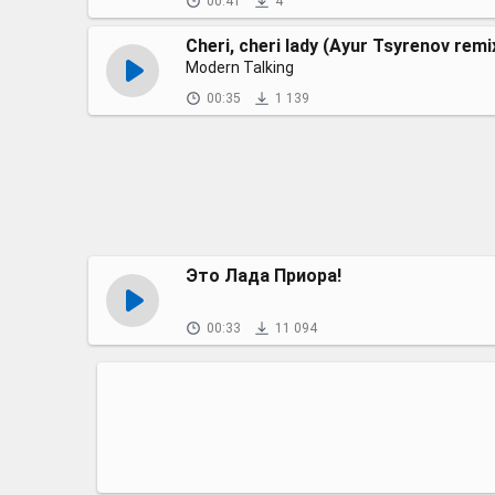
00:41
4
Cheri, cheri lady (Ayur Tsyrenov remi
Modern Talking
00:35
1 139
Это Лада Приора!
00:33
11 094