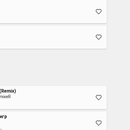
(Remix)
imixeR
игр