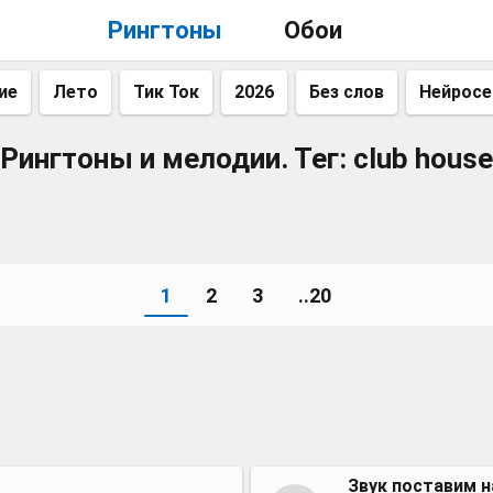
Рингтоны
Обои
ие
Лето
Тик Ток
2026
Без слов
Нейросе
Рингтоны и мелодии. Тег: club house
1
2
3
..20
Звук поставим н