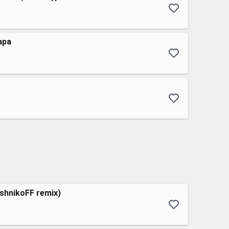
ара
shnikoFF remix)