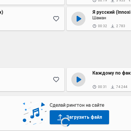
00:19
3 953
v
x)
Я русский (Innoxi
Шаман
00:32
2 783
Каждому по фак
00:31
74 244
Сделай рингтон на сайте
Загрузить файл