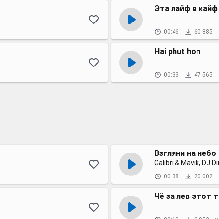
Эта лайф в кайф
00:46
60 885
Hai phut hon
00:33
47 565
Взгляни на небо 
Galibri & Mavik, DJ D
00:38
20 002
Чё за лев этот т