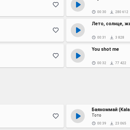
00:30
280 612
Лето, солнце, ж
00:31
3 828
You shot me
00:32
77 422
Баяноммай (Kala
Тото
00:39
23 065