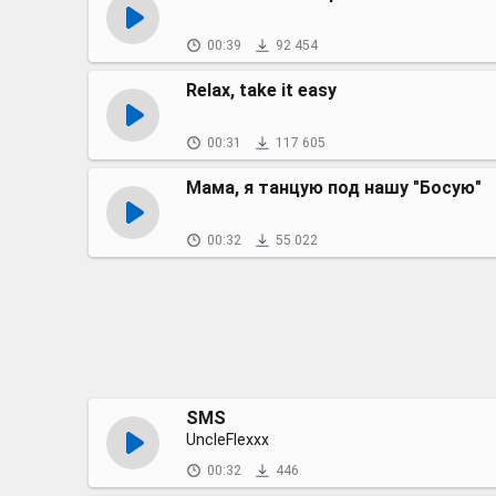
00:39
92 454
Relax, take it easy
00:31
117 605
Мама, я танцую под нашу "Босую"
00:32
55 022
SMS
UncleFlexxx
00:32
446