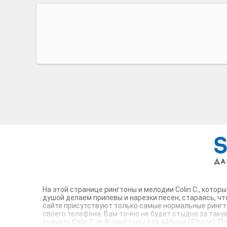
На этой странице рингтоны и мелодии Colin C., кото
душой делаем припевы и нарезки песен, стараясь, ч
сайте присутствуют только самые нормальные рингто
своего телефона. Вам точно не будет стыдно за таку
скачать Colin C. m4r-рингтоны для айфона (iPhone). 