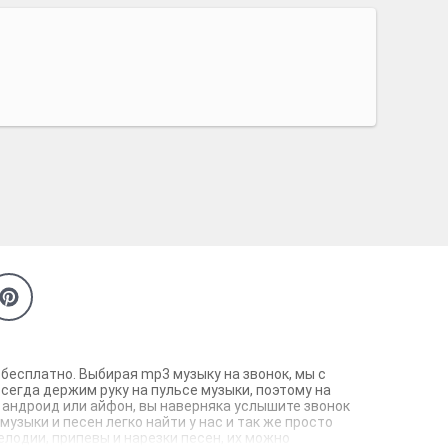
 бесплатно. Выбирая mp3 музыку на звонок, мы с
сегда держим руку на пульсе музыки, поэтому на
 андроид или айфон, вы наверняка услышите звонок
зыки и песен легко найти у нас и так же просто
елодии, припевы и нарезки песен, их можно