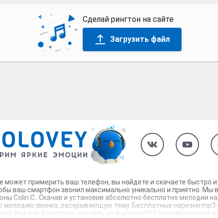
Сделай рингтон на сайте
Загрузить файл
рые может примерить ваш телефон, вы найдете и скачаете быстро и
тобы ваш смартфон звонил максимально уникально и приятно. Мы в
ны Colin C.. Скачав и установив абсолютно бесплатно мелодии на
ю мелодию звонка, раскрывающую тему. Бесплатные нарезки mp3-му
Перед тем, как бесплатно скачать на андроид/iOS понравившиеся м