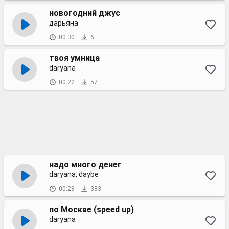
новогодний джус
дарьяна
00:30
6
твоя умница
daryana
00:22
57
надо много денег
daryana, daybe
00:28
383
по Москве (speed up)
daryana