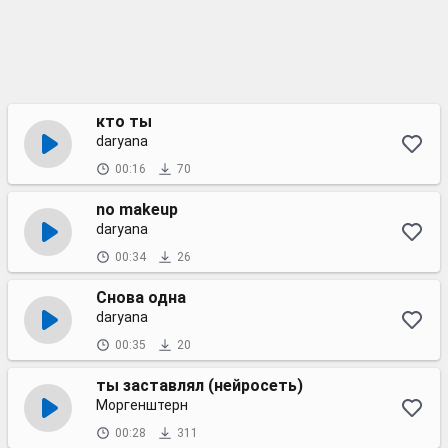
кто ты
daryana
00:16
70
no makeup
daryana
00:34
26
Снова одна
daryana
00:35
20
ты заставлял (нейросеть)
Моргенштерн
00:28
311