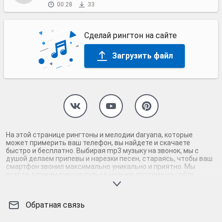
00:28
33
Сделай рингтон на сайте
Загрузить файл
На этой странице рингтоны и мелодии daryana, которые
может примерить ваш телефон, вы найдете и скачаете
быстро и бесплатно. Выбирая mp3 музыку на звонок, мы с
душой делаем припевы и нарезки песен, стараясь, чтобы ваш
смартфон звонил максимально уникально и приятно. Мы
всегда держим руку на пульсе музыки, поэтому на сайте
присутствуют только самые нормальные рингтоны daryana.
Скачав и установив абсолютно бесплатно мелодии на
андроид или айфон, вы наверняка услышите звонок своего
Обратная связь
телефона. Вам точно не будет стыдно за такую мелодию
звонка, раскрывающую тему. Бесплатные нарезки mp3-музыки