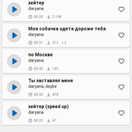
хейтер
daryana
00:28
2 198
Моя собачка одета дороже тебя
daryana
00:31
213
v.2
по Москве
daryana
00:42
165
Ты заставлял меня
daryana, daybe
00:30
478
хейтер (speed up)
daryana
00:25
67