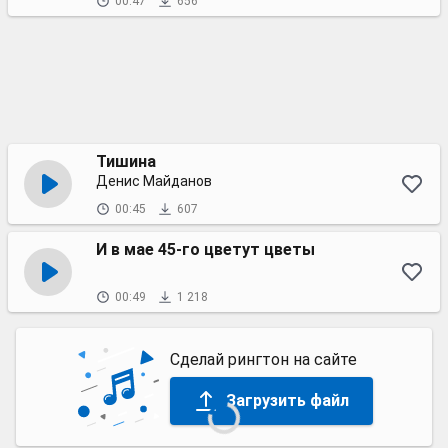
00:47
656
Тишина
Денис Майданов
00:45
607
И в мае 45-го цветут цветы
00:49
1 218
Сделай рингтон на сайте
Загрузить файл