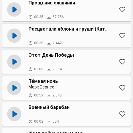
Прощание славянки
00:35
57 756
Расцветали яблони и груши (Катюша)
00:38
2 442
Этот День Победы
01:00
9 864
Тёмная ночь
Марк Бернес
00:59
2 848
Военный барабан
00:02
534