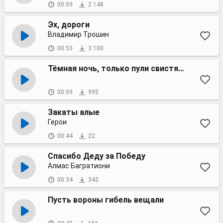
00:59
2 148
Эх, дороги
Владимир Трошин
00:53
3 108
Тёмная ночь, только пули свистят по степи
00:59
995
Закаты алые
Герои
00:44
22
Спасибо Деду за Победу
Алмас Багратиони
00:34
342
Пусть вороны гибель вещали