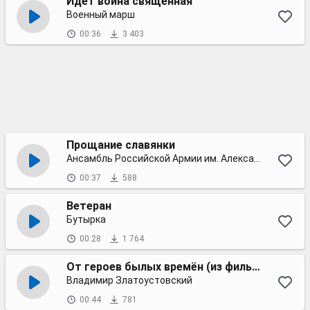
Идет война священная
Военный марш
00:36
3 403
Прощание славянки
Ансамбль Российской Армии им. Александрова
00:37
588
Ветеран
Бутырка
00:28
1 764
От героев былых времён (из фильма Офицеры)
Владимир Златоустовский
00:44
781