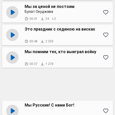
Мы за ценой не постоим
Булат Окуджава
00:41
54
v.2
Это праздник с сединою на висках
00:48
2 250
Мы помним тех, кто выиграл войну
00:37
1 278
Мы Русские! С нами Бог!