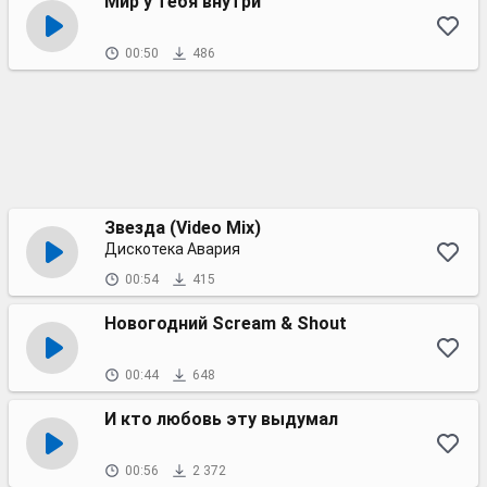
Мир у тебя внутри
00:50
486
Звезда (Video Mix)
Дискотека Авария
00:54
415
Новогодний Scream & Shout
00:44
648
И кто любовь эту выдумал
00:56
2 372