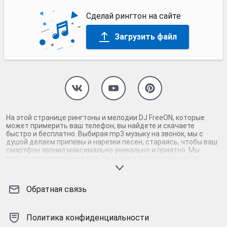
Сделай рингтон на сайте
Загрузить файл
На этой странице рингтоны и мелодии DJ FreeON, которые
может примерить ваш телефон, вы найдете и скачаете
быстро и бесплатно. Выбирая mp3 музыку на звонок, мы с
душой делаем припевы и нарезки песен, стараясь, чтобы ваш
смартфон звонил максимально уникально и приятно. Мы
всегда держим руку на пульсе музыки, поэтому на сайте
присутствуют только самые нормальные рингтоны DJ FreeON.
Скачав и установив абсолютно бесплатно мелодии на
андроид или айфон, вы наверняка услышите звонок своего
Обратная связь
телефона. Вам точно не будет стыдно за такую мелодию
звонка, раскрывающую тему. Бесплатные нарезки mp3-музыки
и песен легко найти у нас и так же просто скачать DJ FreeON
m4r-рингтоны для айфона (iPhone). Перед тем, как бесплатно
Политика конфиденциальности
скачать на андроид/iOS понравившиеся мелодии, припевы и