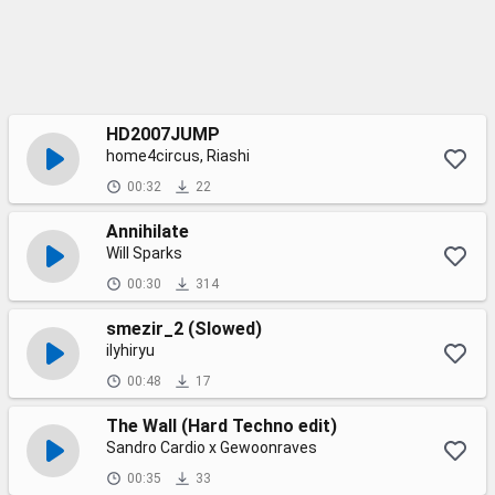
HD2007JUMP
home4circus, Riashi
00:32
22
Annihilate
Will Sparks
00:30
314
smezir_2 (Slowed)
ilyhiryu
00:48
17
The Wall (Hard Techno edit)
Sandro Cardio x Gewoonraves
00:35
33