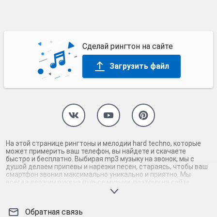
Сделай рингтон на сайте
Загрузить файл
На этой странице рингтоны и мелодии hard techno, которые
может примерить ваш телефон, вы найдете и скачаете
быстро и бесплатно. Выбирая mp3 музыку на звонок, мы с
душой делаем припевы и нарезки песен, стараясь, чтобы ваш
смартфон звонил максимально уникально и приятно. Мы
всегда держим руку на пульсе музыки, поэтому на сайте
присутствуют только самые нормальные рингтоны hard
techno. Скачав и установив абсолютно бесплатно мелодии на
андроид или айфон, вы наверняка услышите звонок своего
Обратная связь
телефона. Вам точно не будет стыдно за такую мелодию