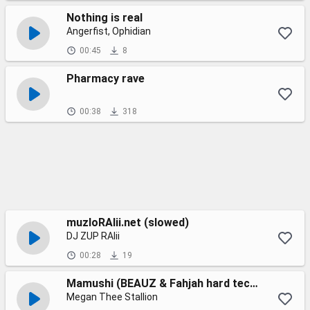
Nothing is real
Angerfist, Ophidian
00:45
8
Pharmacy rave
00:38
318
muzloRAIii.net (slowed)
DJ ZUP RAlii
00:28
19
Mamushi (BEAUZ & Fahjah hard techno temix)
Megan Thee Stallion