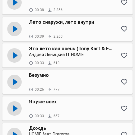
00:38
3 856
Лето снаружи, лето внутри
00:39
2 260
Это лето как осень (Tony Kart & Fresh Night remix)
Андрей Леницкий ft. HOMIE
00:33
613
Безумно
00:26
777
Я хуже всех
00:33
657
Дождь
HOMIE feat. Dramma