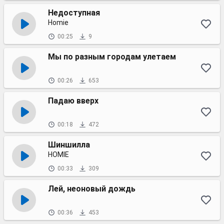
Недоступная
Homie
00:25
9
Мы по разным городам улетаем
00:26
653
Падаю вверх
00:18
472
Шиншилла
HOMIE
00:33
309
Лей, неоновый дождь
00:36
453