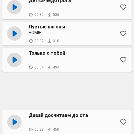
Детка-недотрога
00:35
536
Пустые вагоны
HOMIE
00:32
310
Только с тобой
00:34
494
Давай досчитаем до ста
00:29
450