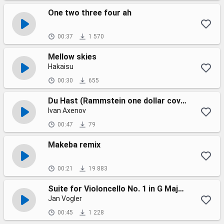
One two three four ah
00:37
1 570
Mellow skies
Hakaisu
00:30
655
Du Hast (Rammstein one dollar cover)
Ivan Axenov
00:47
79
Makeba remix
00:21
19 883
Suite for Violoncello No. 1 in G Major, BWV 1007: I. Prélude
Jan Vogler
00:45
1 228