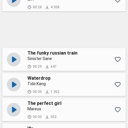
00:28
4 308
The funky russian train
Sinister Sane
00:29
647
Waterdrop
Tido Kang
00:30
1 362
The perfect girl
Mareux
00:30
552