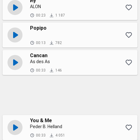
Иу
ALON
00:23
1 187
Popipo
00:13
782
Cancan
As des As
00:33
146
You & Me
Peder B. Helland
00:33
4 051