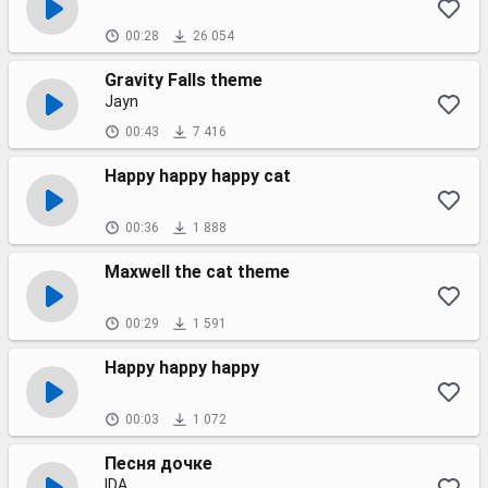
00:28
26 054
Gravity Falls theme
Jayn
00:43
7 416
Happy happy happy cat
00:36
1 888
Maxwell the cat theme
00:29
1 591
Happy happy happy
00:03
1 072
Песня дочке
IDA