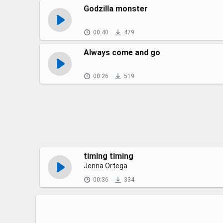
Godzilla monster
00:40
479
Always come and go
00:26
519
timing timing
Jenna Ortega
00:36
334