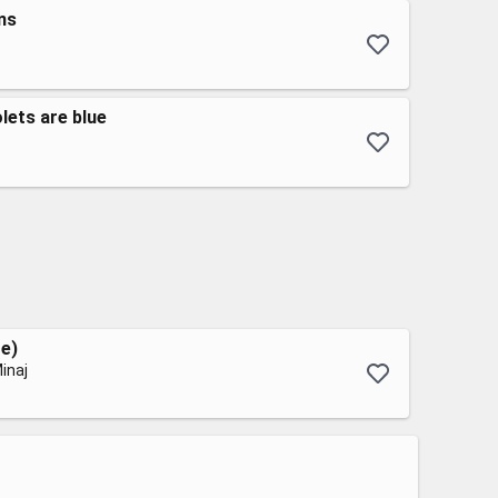
ms
olets are blue
e)
inaj