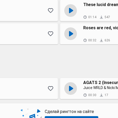
These lucid drea
01:14
547
Roses are red, vi
00:32
626
AGATS 2 (Insecur
Juice WRLD & Nicki M
00:30
17
Сделай рингтон на сайте