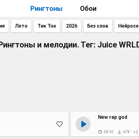
Рингтоны
Обои
ие
Лето
Тик Ток
2026
Без слов
Нейросе
Рингтоны и мелодии. Тег: Juice WRL
New rap god
00:32
678
v.2