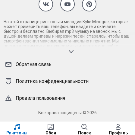
На этой странице рингтоны и мелодии Kylie Minogue, которые
может примерить ваш телефон, вы найдете и скачаете
быстро и бесплатно. Выбирая mp3 музыку на звонок, мы с
душой делаем припевы и нарезки песен, стараясь, чтобы ваш
смартфон звонил максимально уникально и приятно. Мы
всегда держим руку на пульсе музыки, поэтому на сайте
присутствуют только самые нормальные рингтоны Kylie
Minogue. Скачав и установив абсолютно бесплатно мелодии
на андроид или айфон, вы наверняка услышите звонок своего
Обратная связь
телефона. Вам точно не будет стыдно за такую мелодию
звонка, раскрывающую тему. Бесплатные нарезки mp3-музыки
и песен легко найти у нас и так же просто скачать Kylie
Minogue m4r-рингтоны для айфона (iPhone). Перед тем, как
Политика конфиденциальности
бесплатно скачать на андроид/iOS понравившиеся мелодии,
припевы и нарезки песен, их можно прослушать
неограниченное количество раз. Соловей - рингтоны и
Правила пользования
мелодии Kylie Minogue на звонок для каждого. Как ни назови
найдется то, что нужно! Ваш телефон достоин!
Все права защищены © 2026
Рингтоны
Обои
Поиск
Профиль