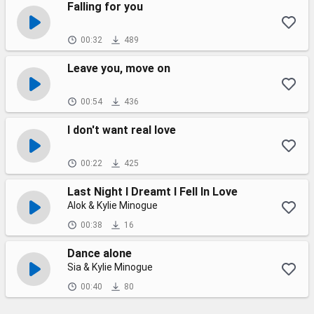
Falling for you
00:32
489
Leave you, move on
00:54
436
I don't want real love
00:22
425
Last Night I Dreamt I Fell In Love
Alok & Kylie Minogue
00:38
16
Dance alone
Sia & Kylie Minogue
00:40
80